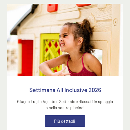
Settimana All Inclusive 2026
Giugno Luglio Agosto e Settembre rilassati in spiaggia
o nella nostra piscina!
P
i
ù
d
e
t
t
a
g
l
i