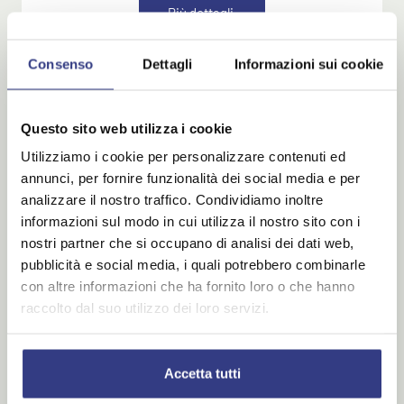
P
i
ù
d
e
t
t
a
g
l
i
Consenso
Dettagli
Informazioni sui cookie
Questo sito web utilizza i cookie
Utilizziamo i cookie per personalizzare contenuti ed
annunci, per fornire funzionalità dei social media e per
analizzare il nostro traffico. Condividiamo inoltre
informazioni sul modo in cui utilizza il nostro sito con i
nostri partner che si occupano di analisi dei dati web,
pubblicità e social media, i quali potrebbero combinarle
con altre informazioni che ha fornito loro o che hanno
raccolto dal suo utilizzo dei loro servizi.
Speciale famiglia, bambino Gratis
Accetta tutti
Dal 30 Maggio AL 8 Agosto e dal 23 Agosto al 13
Settembre