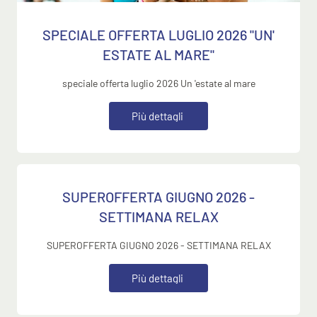
SPECIALE OFFERTA LUGLIO 2026 "UN'
ESTATE AL MARE"
speciale offerta luglio 2026 Un 'estate al mare
P
i
ù
d
e
t
t
a
g
l
i
SUPEROFFERTA GIUGNO 2026 -
SETTIMANA RELAX
SUPEROFFERTA GIUGNO 2026 - SETTIMANA RELAX
P
i
ù
d
e
t
t
a
g
l
i