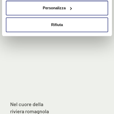
Personalizza
P
i
ù
d
e
t
t
a
g
l
i
Rifiuta
Nel cuore della
riviera romagnola